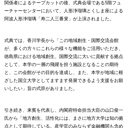
関係者によるテープカットの後、式典会場である5階フュ
ーチャーセンターにおいて、人形浄瑠璃とくしま座による
阿波人形浄瑠璃「寿二人三番叟」が上演されました。
式典では、香川学長から「この地域創生・国際交流会館
が、多くの方々にこれらの様々な機能をご活用いただき、
徳島県における地域創生、国際交流に大いに貢献する拠点
として、本学の一層の飛躍を担う施設となることの期待
と、この会館がその目的を達成し、また、本学が地域に根
ざした国立大学としてますます発展できるよう支援をお願
いしたい」旨の式辞がありました。
引き続き、来賓を代表し、内閣府特命担当大臣の山口俊一
氏から「地方創生、活性化には、まさに地方大学は知の拠
点として期待している。産学官のみならず金融機関も含め