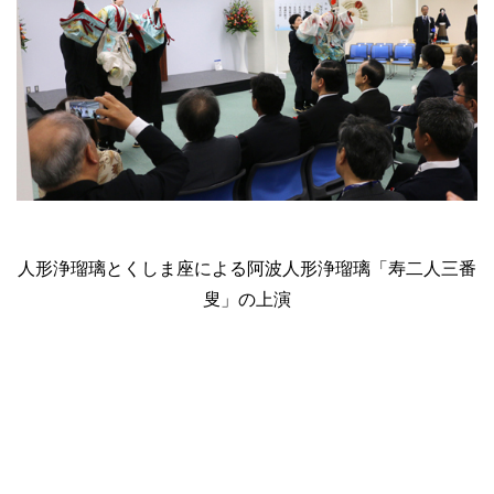
人形浄瑠璃とくしま座による阿波人形浄瑠璃「寿二人三番
叟」の上演