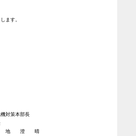
たします。
部長
長
 晴