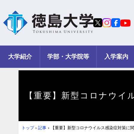
大学紹介
学部・大学院等
入学案内
【重要】新型コロナウイ
トップ
›
記事
›
【重要】新型コロナウイルス感染症対策に