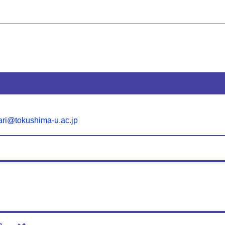
ri@tokushima-u.ac.jp