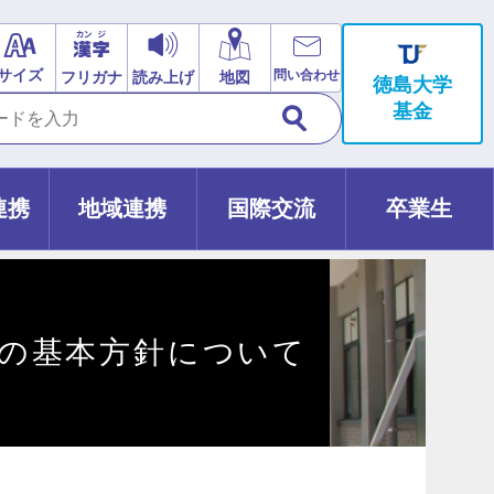
サイズ
問い合わせ
フリガナ
読み上げ
地図
徳島大学
基金
連携
地域連携
国際交流
卒業生
の基本方針について