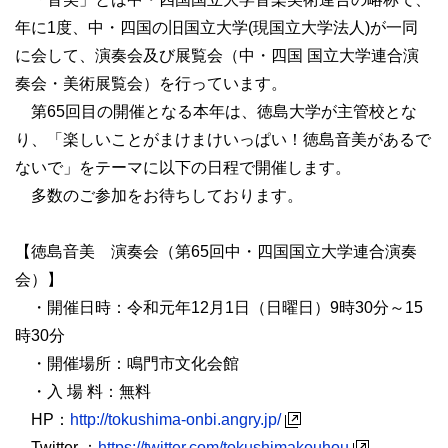
年に1度、中・四国の旧国立大学(現国立大学法人)が一同
に会して、演奏会及び展覧会（中・四国 国立大学連合演
奏会・美術展覧会）を行っています。
第65回目の開催となる本年は、徳島大学が主管校とな
り、「楽しいことがまけまけいっぱい！徳島音美があるで
ないで」をテーマに以下の日程で開催します。
多数のご参加をお待ちしております。
【徳島音美 演奏会（第65回中・四国国立大学連合演奏
会）】
・開催日時：令和元年12月1日（日曜日）9時30分～15
時30分
・開催場所：鳴門市文化会館
・入 場 料：無料
HP：
http://tokushima-onbi.angry.jp/
Twitter ：
https://twitter.com/tokushimakouhou