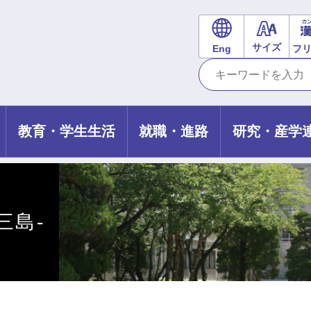
サイズ
Eng
フ
教育・学生生活
就職・進路
研究・産学
三島-