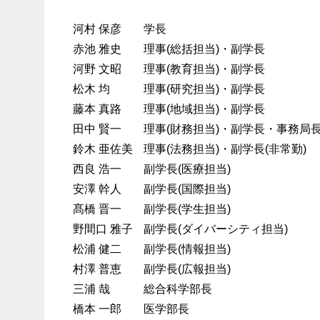
河村 保彦
学長
赤池 雅史
理事(総括担当)・副学長
河野 文昭
理事(教育担当)・副学長
松木 均
理事(研究担当)・副学長
藤本 真路
理事(地域担当)・副学長
田中 賢一
理事(財務担当)・副学長・事務局
鈴木 亜佐美
理事(法務担当)・副学長(非常勤)
西良 浩一
副学長(医療担当)
安澤 幹人
副学長(国際担当)
髙橋 晋一
副学長(学生担当)
野間口 雅子
副学長(ダイバーシティ担当)
松浦 健二
副学長(情報担当)
村澤 普恵
副学長(広報担当)
三浦 哉
総合科学部長
橋本 一郎
医学部長