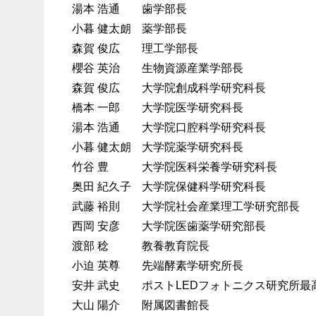
湯本 浩通
歯学部長
小暮 健太朗
薬学部長
森賀 俊広
理工学部長
櫻谷 英治
生物資源産業学部長
森賀 俊広
大学院創成科学研究科長
橋本 一郎
大学院医学研究科長
湯本 浩通
大学院口腔科学研究科長
小暮 健太朗
大学院薬学研究科長
竹谷 豊
大学院医科栄養学研究科長
奥田 紀久子
大学院保健科学研究科長
武藤 裕則
大学院社会産業理工学研究部長
西岡 安彦
大学院医歯薬学研究部長
渡部 稔
教養教育院長
小迫 英尊
先端酵素学研究所長
安井 武史
ポストLEDフォトニクス研究所最
大山 陽介
附属図書館長