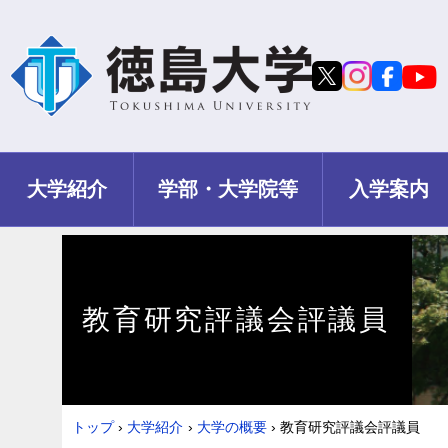
大学紹介
学部・大学院等
入学案内
教育研究評議会評議員
トップ
›
大学紹介
›
大学の概要
›
教育研究評議会評議員