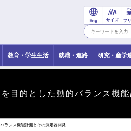
サイズ
Eng
フ
教育・学生生活
就職・進路
研究・産学
見を目的とした動的バランス機能
的バランス機能計測とその測定器開発