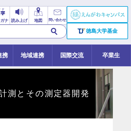
問い合わせ
リガナ
読み上げ
地図
徳島大学基金
連携
地域連携
国際交流
卒業生
計測とその測定器開発