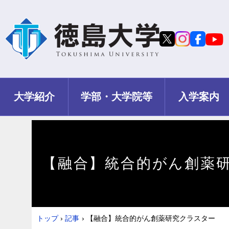
大学紹介
学部・大学院等
入学案内
【融合】統合的がん創薬
トップ
›
記事
›
【融合】統合的がん創薬研究クラスター