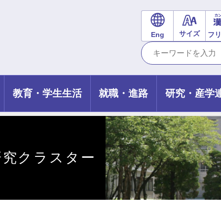
サイズ
Eng
フ
教育・学生生活
就職・進路
研究・産学
研究クラスター