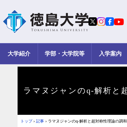
大学紹介
学部・大学院等
入学案内
ラマヌジャンのq-解析と
トップ
›
記事
›
ラマヌジャンのq-解析と超対称性理論の調和