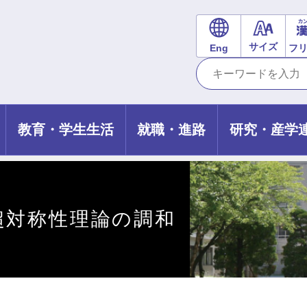
サイズ
Eng
フ
教育・学生生活
就職・進路
研究・産学
超対称性理論の調和