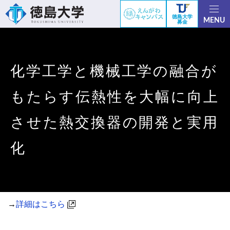
徳島大学
MENU
募金
化学工学と機械工学の融合が
もたらす伝熱性を大幅に向上
させた熱交換器の開発と実用
化
→
詳細はこちら