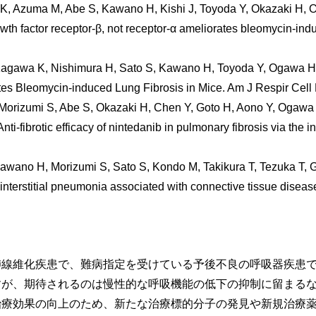
 K, Azuma M, Abe S, Kawano H, Kishi J, Toyoda Y, Okazaki H,
owth factor receptor-β, not receptor-α ameliorates bleomycin-in
Kagawa K, Nishimura H, Sato S, Kawano H, Toyoda Y, Ogawa H
tes Bleomycin-induced Lung Fibrosis in Mice. Am J Respir Cell 
 Morizumi S, Abe S, Okazaki H, Chen Y, Goto H, Aono Y, Ogaw
i-fibrotic efficacy of nintedanib in pulmonary fibrosis via the inh
awano H, Morizumi S, Sato S, Kondo M, Takikura T, Tezuka T, Go
interstitial pneumonia associated with connective tissue disea
肺線維化疾患で、難病指定を受けている予後不良の呼吸器疾患で
すが、期待されるのは慢性的な呼吸機能の低下の抑制に留まる
治療効果の向上のため、新たな治療標的分子の発見や新規治療