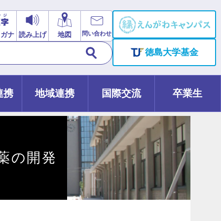
問い合わせ
リガナ
読み上げ
地図
徳島大学基金
連携
地域連携
国際交流
卒業生
薬の開発