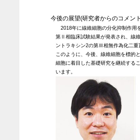
今後の展望(研究者からのコメント
2018年に線維細胞の分化抑制作
第Ⅱ相臨床試験結果が発表され、線
ントラキシン2の第Ⅲ相無作為化二重
このように、今後、線維細胞を標的
細胞に着目した基礎研究を継続する
います。