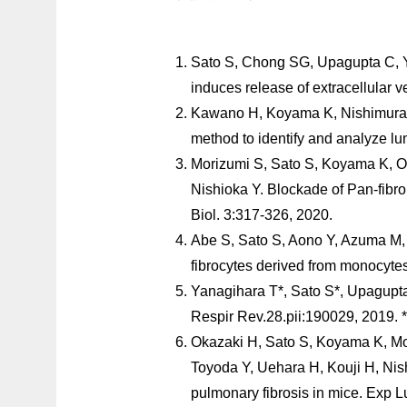
Sato S, Chong SG, Upagupta C, Yan
induces release of extracellular v
Kawano H, Koyama K, Nishimura H
method to identify and analyze lu
Morizumi S, Sato S, Koyama K, 
Nishioka Y. Blockade of Pan-fibro
Biol. 3:317-326, 2020.
Abe S, Sato S, Aono Y, Azuma M,
fibrocytes derived from monocytes
Yanagihara T*, Sato S*, Upagupta
Respir Rev.28.pii:190029, 2019. *
Okazaki H, Sato S, Koyama K, M
Toyoda Y, Uehara H, Kouji H, Nis
pulmonary fibrosis in mice. Exp 