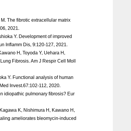
 The fibrotic extracellular matrix
906, 2021.
shioka Y. Development of improved
mun Inflamm Dis, 9:120-127, 2021.
Kawano H, Toyoda Y, Uehara H,
 Lung Fibrosis. Am J Respir Cell Moll
ka Y. Functional analysis of human
J Med Invest.67:102-112, 2020.
 idiopathic pulmonary fibrosis? Eur
, Kagawa K, Nishimura H, Kawano H,
naling ameliorates bleomycin-induced