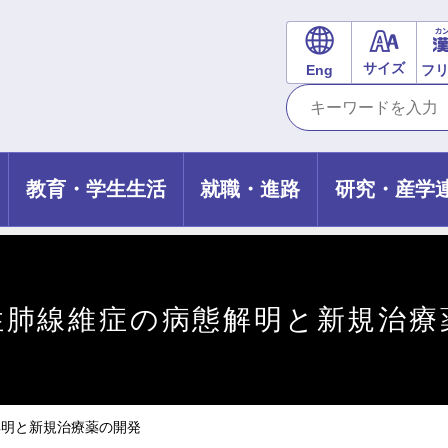
サイズ
Eng
フ
教育・学生生活
就職・進路
研究・産学
性肺線維症の病態解明と新規治療
解明と新規治療薬の開発