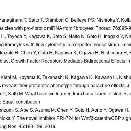
agihara T, Saito T, Shimbori C, Belleye PS, Nishioka Y, Kolb M.
esicles with pro-fibrotic miRNA from fibrocytes. Thorax: 76:895-
, Toyoda Y, Kagawa K, Sato S, Naito N, Goto H, Inagaki Y, Ni
ng fibrocytes with flow cytometry in a reporter mouse strain. Im
Okazaki H, Chen Y, Goto H, Kagawa K, Ogawa H, Nishimura H, 
blast Growth Factor Receptors Mediates Bidirectional Effects in
 Kishi M, Koyama K, Takahashi N, Kagawa K, Kawano H, Nishio
 reveals their profibrotic phenotype through paracrine effects. 
 C, Kolb M. What have we learned from basic science studies on
: Equal contribution
orizumi S, Abe S, Azuma M, Chen Y, Goto H, Aono Y, Ogawa H
hioka Y. The novel inhibitor PRI-724 for Wnt/β-catenin/CBP sig
Lung Res. 45:188-199, 2019.