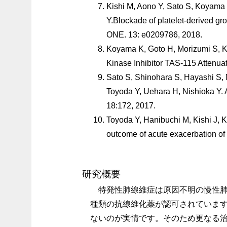
Kishi M, Aono Y, Sato S, Koyama
Y.Blockade of platelet-derived gr
ONE. 13: e0209786, 2018.
Koyama K, Goto H, Morizumi S, 
Kinase Inhibitor TAS-115 Attenua
Sato S, Shinohara S, Hayashi S,
Toyoda Y, Uehara H, Nishioka Y. Ant
18:172, 2017.
Toyoda Y, Hanibuchi M, Kishi J, K
outcome of acute exacerbation of 
研究概要
特発性肺線維症は原因不明の慢性
種類の抗線維化薬が認可されていま
ないのが実情です。そのため更なる