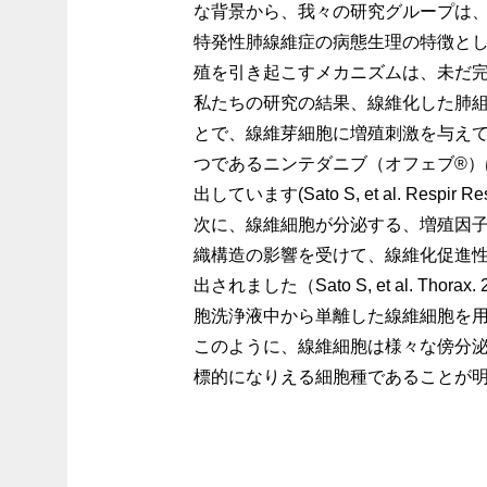
な背景から、我々の研究グループは
特発性肺線維症の病態生理の特徴と
殖を引き起こすメカニズムは、未だ
私たちの研究の結果、線維化した肺
とで、線維芽細胞に増殖刺激を与え
つであるニンテダニブ（オフェブ®
出しています(Sato S, et al. Respir Re
次に、線維細胞が分泌する、増殖因
織構造の影響を受けて、線維化促進性
出されました（Sato S, et al.
胞洗浄液中から単離した線維細胞を
このように、線維細胞は様々な傍分
標的になりえる細胞種であることが