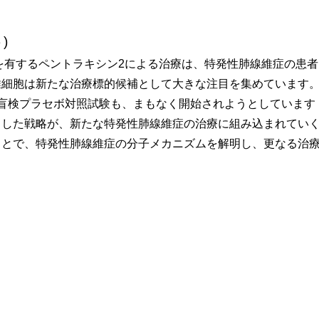
)
用を有するペントラキシン2による治療は、特発性肺線維症の患
維細胞は新たな治療標的候補として大きな注目を集めています
盲検プラセボ対照試験も、まもなく開始されようとしています（2
とした戦略が、新たな特発性肺線維症の治療に組み込まれてい
ことで、特発性肺線維症の分子メカニズムを解明し、更なる治