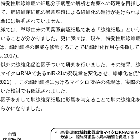
、特発性肺線維症の細胞分子病態の解析と創薬への応用を目指
して、肺線維芽細胞の異常増殖による線維化の進行があげられ
完全には解明されていません。
組織では、単球由来の間葉系前駆細胞である「線維細胞」とい
ていることが分かりました。更に我々は、現在、特発性肺線維症
）は、線維細胞の機能を修飾することで抗線維化作用を発揮して
s, 2017)。
子以外の線維化促進因子ついて研究を行いました。その結果、
マイクロRNAであるmiR-21の発現量を変化させ、線維化を
 Thorax. 2021）。この線維細胞におけるマイクロRNAの発現
用いた検討でも確認されました。
泌因子を介して肺線維芽細胞に影響を与えることで肺の線維化
明らかになりました。