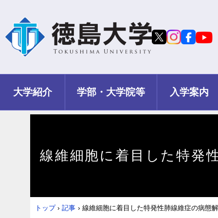
大学紹介
学部・大学院等
入学案内
線維細胞に着目した特発
トップ
›
記事
›
線維細胞に着目した特発性肺線維症の病態