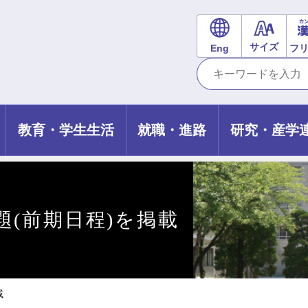
サイズ
Eng
フ
教育・学生生活
就職・進路
研究・産学
題(前期日程)を掲載
載