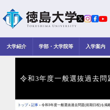
大学紹介
学部・大学院等
入学案内
令和3年度一般選抜過去問
トップ
›
記事
›
令和3年度一般選抜過去問題(前期日程)を掲