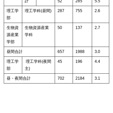
計
52
285
5.5
理工学
理工学科(昼間)
287
755
2.6
部
生物資
生物資源産業
50
137
2.7
源産業
学科
学部
昼間合計
657
1988
3.0
理工学
理工学科(夜間
45
196
4.4
部
主)
昼・夜間合計
702
2184
3.1