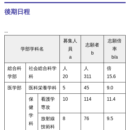
後期日程
...
募集人
志願倍
志願者
学部学科名
員
率
b
a
b/a
総合科
社会総合科学
人
人
倍
学部
科
20
311
15.6
医学部
医科栄養学科
5
45
9.0
保
看護学
10
114
11.4
健
専攻
学
放射線
8
76
9.5
科
技術科