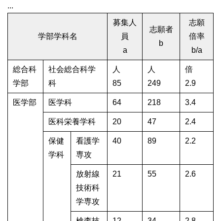
...
募集人
志願
志願者
学部学科名
員
倍率
b
a
b/a
総合科
社会総合科学
人
人
倍
学部
科
85
249
2.9
医学部
医学科
64
218
3.4
医科栄養学科
20
47
2.4
保健
看護学
40
89
2.2
学科
専攻
放射線
21
55
2.6
技術科
学専攻
検査技
12
34
2.8