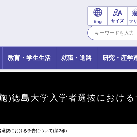
サイズ
Eng
フ
教育・学生生活
就職・進路
研究・産学
年度実施)徳島大学入学者選抜における
学者選抜における予告について(第2報)