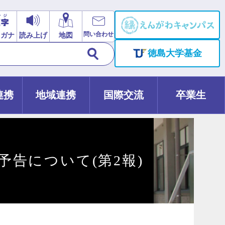
問い合わせ
リガナ
読み上げ
地図
徳島大学基金
連携
地域連携
国際交流
卒業生
予告について(第2報)