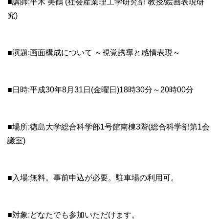
■講師:平木 美鶴 (社会産業理工学研究部 教授/絵画表現研
究)
■演題:画面構成について ～視覚誘導と感情表現～
■日時:平成30年8月31日(金曜日)18時30分～20時00分
■場所:徳島大学総合科学部1号館南棟3階(総合科学部第1会
議室)
■入場:無料。事前申込が必要。駐車場の利用可。
■対象:どなたでも参加いただけます。