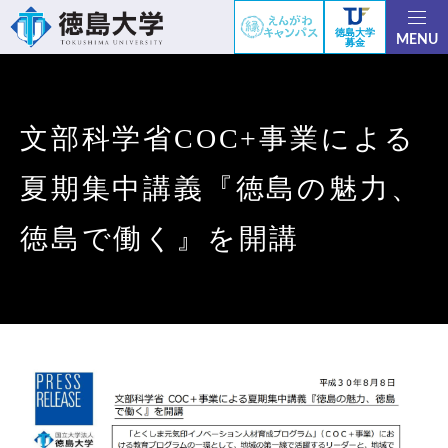
徳島大学
MENU
募金
文部科学省COC+事業による
夏期集中講義『徳島の魅力、
徳島で働く』を開講