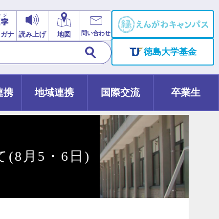
問い合わせ
リガナ
読み上げ
地図
徳島大学基金
連携
地域連携
国際交流
卒業生
(8月5・6日)