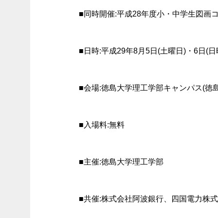
■同時開催:平成28年度小・中学生図画
■日時:平成29年8月5日(土曜日)・6日(日
■会場:徳島大学理工学部キャンパス(徳
■入場料:無料
■主催:徳島大学理工学部
■共催:株式会社阿波銀行、四国電力株