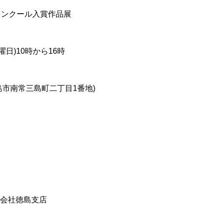
コンクール入賞作品展
曜日)10時から16時
島市南常三島町二丁目1番地)
式会社徳島支店