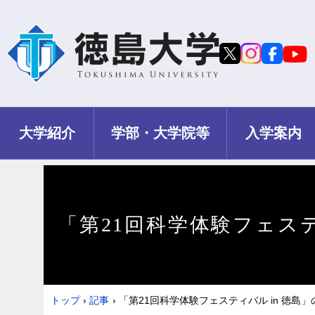
大学紹介
学部・大学院等
入学案内
「第21回科学体験フェステ
トップ
›
記事
›
「第21回科学体験フェスティバル in 徳島」