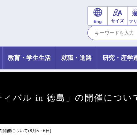
サイズ
Eng
フ
教育・学生生活
就職・進路
研究・産学
ィバル in 徳島」の開催について
の開催について(8月5・6日)