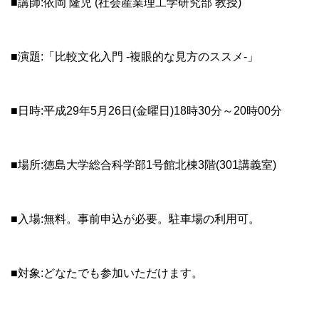
■講師:依岡 隆児 (社会産業理工学研究部 教授)
■演題:「比較文化入門 -複眼的な見方のススメ-」
■日時:平成29年5月26日(金曜日)18時30分～20時00分
■場所:徳島大学総合科学部1号館北棟3階(301講義室)
■入場:無料。事前申込が必要。駐車場の利用可。
■対象:どなたでも参加いただけます。