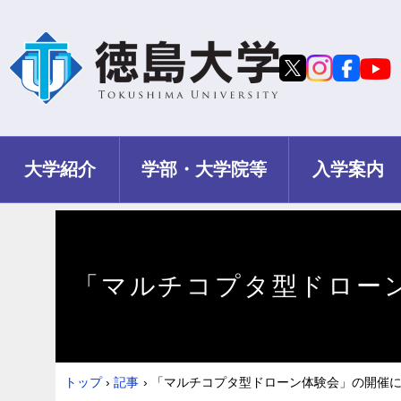
大学紹介
学部・大学院等
入学案内
「マルチコプタ型ドロー
トップ
›
記事
›
「マルチコプタ型ドローン体験会」の開催