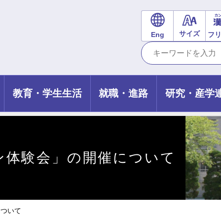
サイズ
Eng
フ
教育・学生生活
就職・進路
研究・産学
ン体験会」の開催について
について