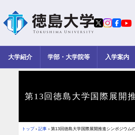
大学紹介
学部・大学院等
入学案内
第13回徳島大学国際展開
トップ
›
記事
›
第13回徳島大学国際展開推進シンポジウム