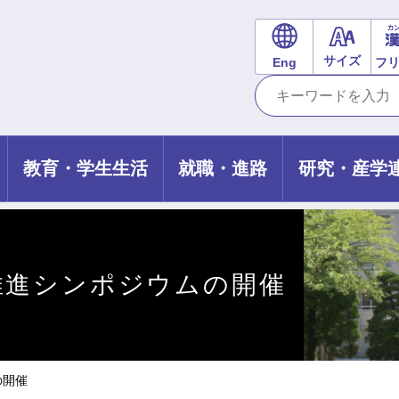
サイズ
Eng
フ
教育・学生生活
就職・進路
研究・産学
推進シンポジウムの開催
の開催