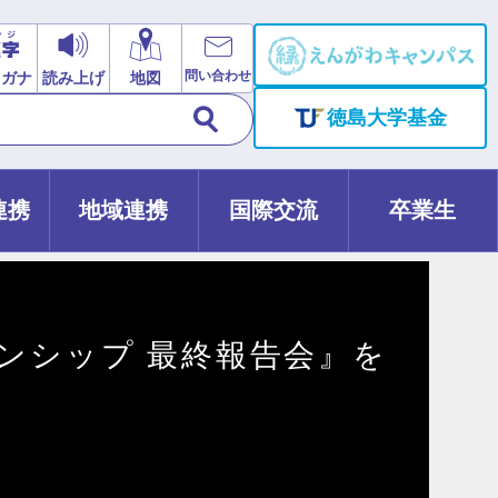
問い合わせ
リガナ
読み上げ
地図
徳島大学基金
連携
地域連携
国際交流
卒業生
ーンシップ 最終報告会』を