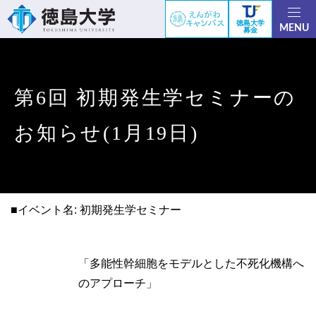
徳島大学
MENU
募金
第6回 初期発生学セミナーの
お知らせ(1月19日)
■イベント名: 初期発生学セミナー
「多能性幹細胞をモデルとした不死化機構へ
のアプローチ」