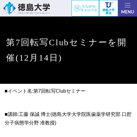
徳島大学
MENU
募金
第7回転写Clubセミナーを開
催(12月14日)
■イベント名:第7回転写Clubセミナー
■講師:工藤 保誠 博士(徳島大学大学院医歯薬学研究部 口腔
分子病態学分野 准教授)