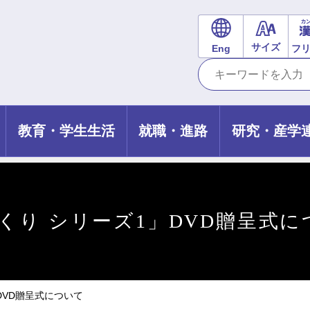
サイズ
Eng
フ
教育・学生生活
就職・進路
研究・産学
くり シリーズ1」DVD贈呈式に
DVD贈呈式について