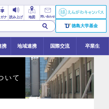
問い合わせ
リガナ
読み上げ
地図
徳島大学基金
連携
地域連携
国際交流
卒業生
ついて