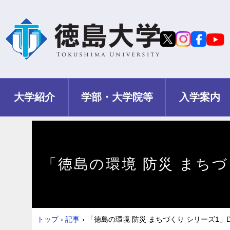
大学紹介
学部・大学院等
入学案内
「徳島の環境 防災 まちづ
トップ
›
記事
›
「徳島の環境 防災 まちづくり シリーズ1」