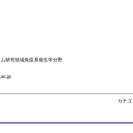
ノム研究領域免疫系発生学分野
ac.jp
カテゴ