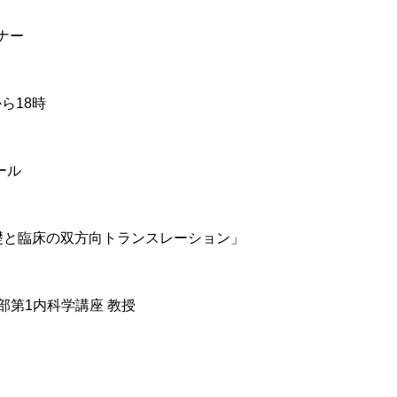
ナー
から18時
ール
基礎と臨床の双方向トランスレーション」
学部第1内科学講座 教授