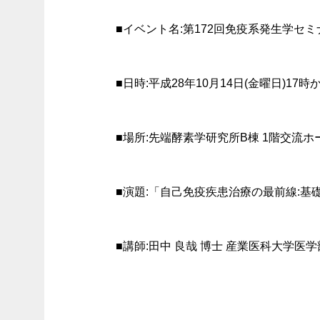
■イベント名:第172回免疫系発生学セミ
■日時:平成28年10月14日(金曜日)17時
■場所:先端酵素学研究所B棟 1階交流ホ
■演題:「自己免疫疾患治療の最前線:
■講師:田中 良哉 博士 産業医科大学医