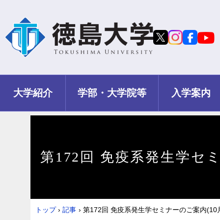
大学紹介
学部・大学院等
入学案内
第172回 免疫系発生学セミ
トップ
›
記事
›
第172回 免疫系発生学セミナーのご案内(10月