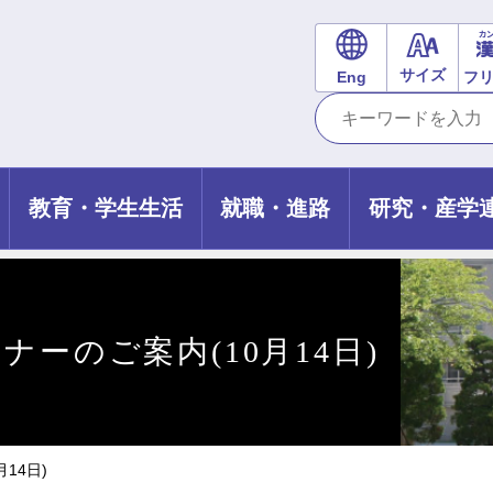
サイズ
Eng
フ
教育・学生生活
就職・進路
研究・産学
ナーのご案内(10月14日)
14日)