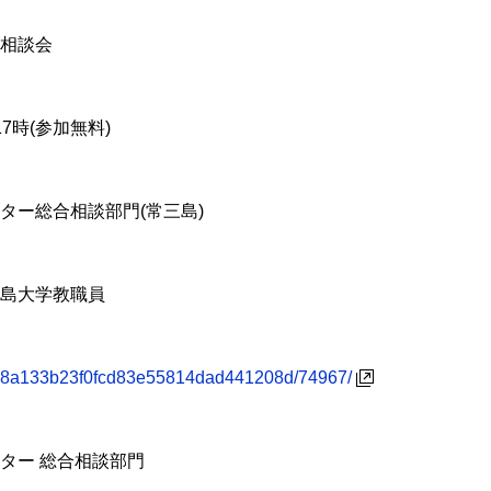
ス相談会
17時(参加無料)
ター総合相談部門(常三島)
徳島大学教職員
t/c8a133b23f0fcd83e55814dad441208d/74967/
ター 総合相談部門