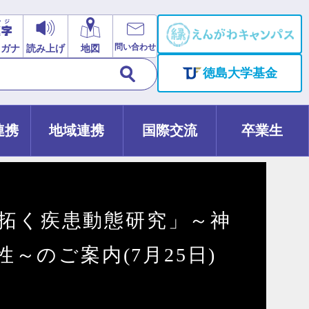
問い合わせ
リガナ
読み上げ
地図
徳島大学基金
連携
地域連携
国際交流
卒業生
り拓く疾患動態研究」～神
のご案内(7月25日)