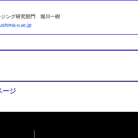
ージング研究部門 堀川一樹
ushima-u.ac.jp
ページ