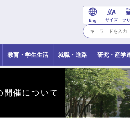
サイズ
Eng
フ
教育・学生生活
就職・進路
研究・産学
の開催について