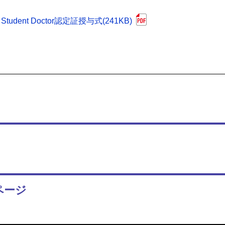
nt Doctor認定証授与式(241KB)
ページ