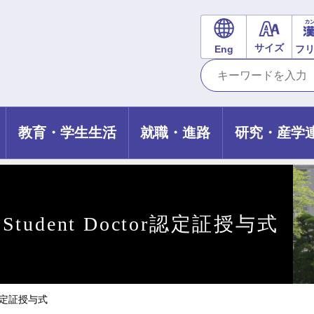
サイズ
Eng
フ
教育・学生生活
就職・進路
研究・産学
dent Doctor認定証授与式
r認定証授与式