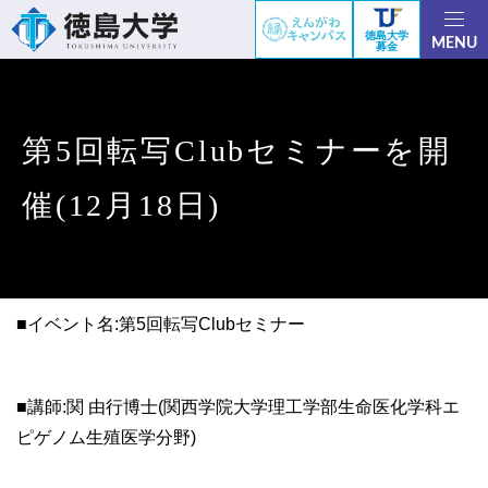
徳島大学
MENU
募金
第5回転写Clubセミナーを開
催(12月18日)
■イベント名:第5回転写Clubセミナー
■講師:関 由行博士(関西学院大学理工学部生命医化学科エ
ピゲノム生殖医学分野)