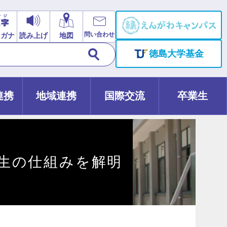
問い合わせ
リガナ
読み上げ
地図
徳島大学基金
連携
地域連携
国際交流
卒業生
生の仕組みを解明