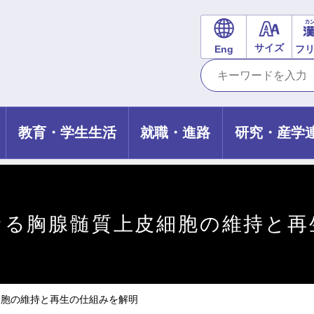
サイズ
Eng
フ
教育・学生生活
就職・進路
研究・産学
なる胸腺髄質上皮細胞の維持と再
細胞の維持と再生の仕組みを解明