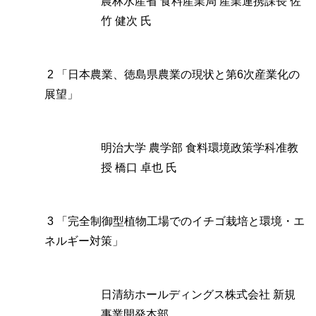
農林水産省 食料産業局 産業連携課長 佐
竹 健次 氏
2 「日本農業、徳島県農業の現状と第6次産業化の
展望」
明治大学 農学部 食料環境政策学科准教
授 橋口 卓也 氏
3 「完全制御型植物工場でのイチゴ栽培と環境・エ
ネルギー対策」
日清紡ホールディングス株式会社 新規
事業開発本部