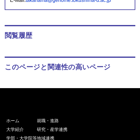
E-Mail:
takahama@genome.tokushima-u.ac.jp
閲覧履歴
このページと関連性の高いページ
ホーム
就職・進路
大学紹介
研究・産学連携
学部・大学院等
地域連携