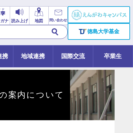
問い合わせ
リガナ
読み上げ
地図
徳島大学基金
連携
地域連携
国際交流
卒業生
の案内について