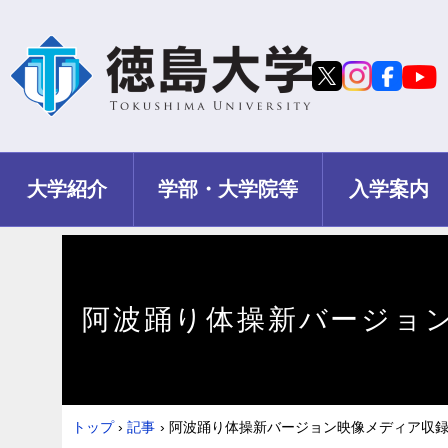
大学紹介
学部・大学院等
入学案内
阿波踊り体操新バージョ
トップ
›
記事
›
阿波踊り体操新バージョン映像メディア収