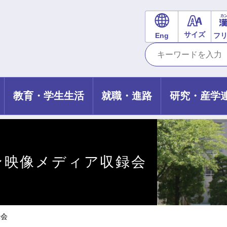
サイズ
Eng
フ
教育・学生生活
就職・進路
研究・産学
ン映像メディア収録会
録会