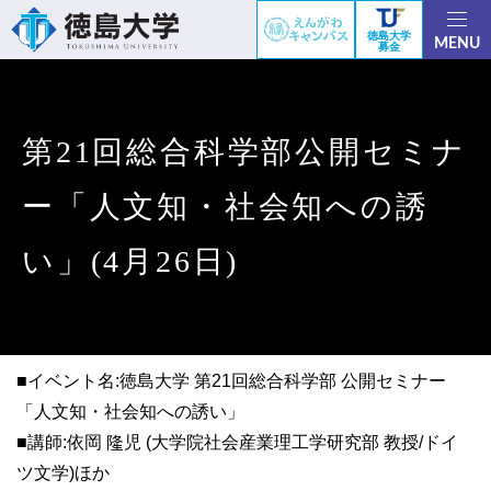
徳島大学
MENU
募金
第21回総合科学部公開セミナ
ー「人文知・社会知への誘
い」(4月26日)
■イベント名:徳島大学 第21回総合科学部 公開セミナー
「人文知・社会知への誘い」
■講師:依岡 隆児 (大学院社会産業理工学研究部 教授/ドイ
ツ文学)ほか