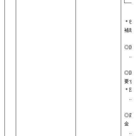
＊役
補助
◎国
……1
◎国
要す
＊団
……1
◎四
金
……1