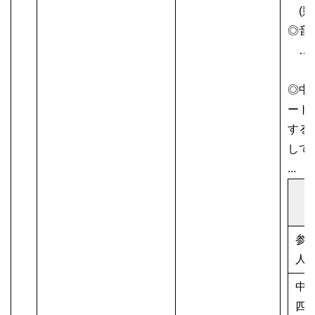
(競
◎音
……1
◎中
ート
する
して
...
参
人
中
四