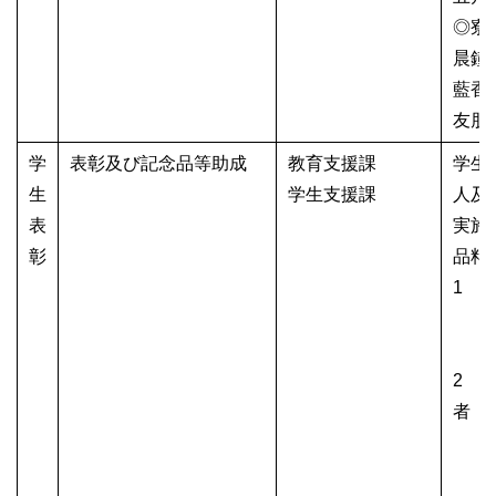
◎寮
晨鐘寮
藍香寮
友朋寮
学
表彰及び記念品等助成
教育支援課
学生
生
学生支援課
人及
表
実施
彰
品料
1 
団体
個人
2 
者
※
団体1