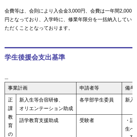
会費等は、会則により入会金3,000円、会費は一年間2,000
円となっており、入学時に、修業年限分を一括納入してい
ただくこととなっております。
学生後援会支出基準
...
事業計画
申請者等
備考
正
新入生等合宿研修、
各学部学生委員
新入生
課
オリエンテーション助成
教
語学教育支援助成
受験者
・語
育
生への
の