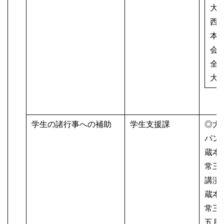
大
西
本
会
全
大
学生の諸行事への補助
学生支援課
◎大
パン
蔵本地
常三島
講演
蔵本地
常三島
五月祭