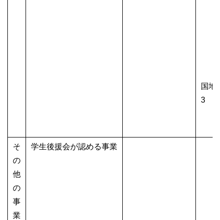
2位
3位
個人1
2位
3位
()
国地
3 
団体
個人
そ
学生後援会が認める事業
の
他
の
事
業