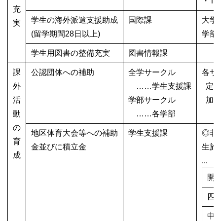
・T
充
学生の海外派遣支援助成
国際課
大学院
実
(留学期間28日以上)
学部学
学生用図書の整備充実
図書情報課
課
公認団体への補助
全学サークル
各サ
外
……学生支援課
定額
活
学部サークル
加算額
動
……各学部
の
地区体育大会等への補助
学生支援課
◎非
育
金並びに積立金
生旅
成
...
開
四
中