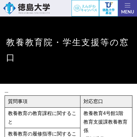
徳島大学
MENU
募金
教養教育院・学生支援等の窓
口
...
質問事項
対応窓口
教養教育の教育課程に関するこ
教養教育4号館1階
と
教育支援課教養教育
係
教養教育の履修指導に関するこ