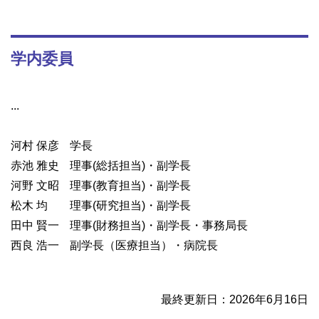
学内委員
...
河村 保彦
学長
赤池 雅史
理事(総括担当)・副学長
河野 文昭
理事(教育担当)・副学長
松木 均
理事(研究担当)・副学長
田中 賢一
理事(財務担当)・副学長・事務局長
西良 浩一
副学長（医療担当）・病院長
最終更新日：2026年6月16日