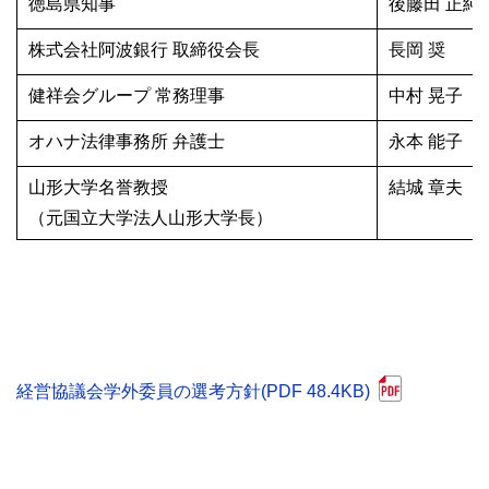
徳島県知事
後藤田 正純
株式会社阿波銀行 取締役会長
長岡 奨
健祥会グループ 常務理事
中村 晃子
オハナ法律事務所 弁護士
永本 能子
山形大学名誉教授
結城 章夫
（元国立大学法人山形大学長）
経営協議会学外委員の選考方針(PDF 48.4KB)