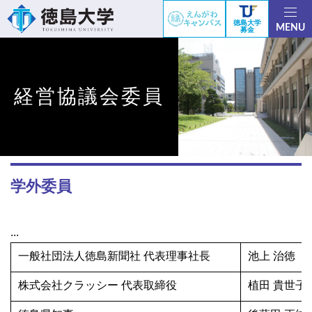
徳島大学
MENU
募金
経営協議会委員
学外委員
...
一般社団法人徳島新聞社 代表理事社長
池上 治徳
株式会社クラッシー 代表取締役
植田 貴世子