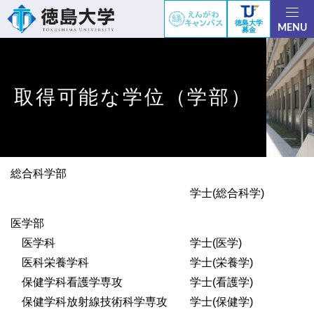
徳島大学
MENU
募金
取得可能な学位（学部）
総合科学部
学士(総合科学)
医学部
医学科 学士(医学)
医科栄養学科 学士(栄養学)
保健学科看護学専攻 学士(看護学)
保健学科放射線技術科学専攻 学士(保健学)