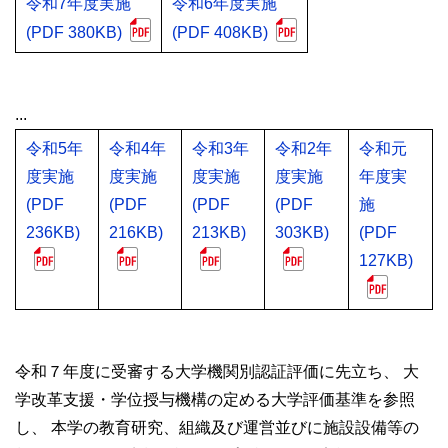
令和7年度実施
令和6年度実施
(PDF 380KB)
(PDF 408KB)
...
令和5年
令和4年
令和3年
令和2年
令和元
度実施
度実施
度実施
度実施
年度実
(PDF
(PDF
(PDF
(PDF
施
236KB)
216KB)
213KB)
303KB)
(PDF
127KB)
令和７年度に受審する大学機関別認証評価に先立ち、 大
学改革支援・学位授与機構の定める大学評価基準を参照
し、 本学の教育研究、組織及び運営並びに施設設備等の