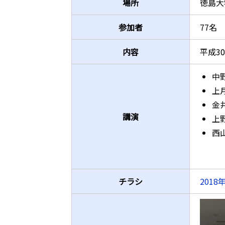
場所
徳島大
参加者
77名
内容
平成3
中
上
金
講演
上
西
チラシ
2018