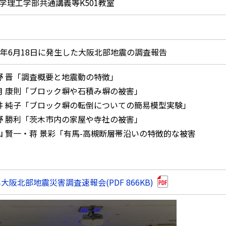
学理工学部共通講義等K501教室
0年6月18日に発生した大阪北部地震の調査報告
野 晋「調査概要と地震動の特徴」
月 康則「ブロック塀や石積み塀の被害」
井 純子「ブロック塀の転倒についての簡易模型実験」
野 勝利「茨木市内の家屋や寺社の被害」
山 賢一・蒋 景彩「有馬-高槻断層帯沿いの特徴的な被害
年大阪北部地震災害調査速報会(PDF 866KB)