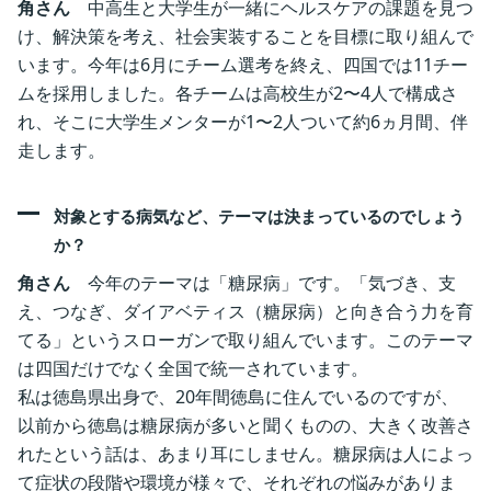
角さん
中高生と大学生が一緒にヘルスケアの課題を見つ
け、解決策を考え、社会実装することを目標に取り組んで
います。今年は6月にチーム選考を終え、四国では11チー
ムを採用しました。各チームは高校生が2〜4人で構成さ
れ、そこに大学生メンターが1〜2人ついて約6ヵ月間、伴
走します。
対象とする病気など、テーマは決まっているのでしょう
か？
‎
角さん
今年のテーマは「糖尿病」です。「気づき、支
え、つなぎ、ダイアベティス（糖尿病）と向き合う力を育
てる」というスローガンで取り組んでいます。このテーマ
は四国だけでなく全国で統一されています。
私は徳島県出身で、20年間徳島に住んでいるのですが、
以前から徳島は糖尿病が多いと聞くものの、大きく改善さ
れたという話は、あまり耳にしません。糖尿病は人によっ
て症状の段階や環境が様々で、それぞれの悩みがありま