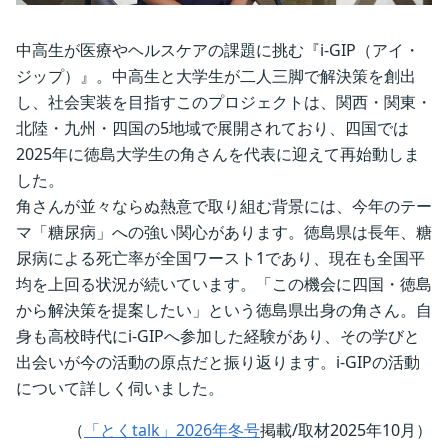
中高生が医療やヘルスケアの課題に挑む『i-GIP（アイ・
ジップ）』。中高生と大学生が二人三脚で解決策を創出
し、社会実装を目指すこのプロジェクトは、関西・関東・
北陸・九州・四国の5地域で展開されており、四国では
2025年に徳島大学生の角さんを代表に迎えて再始動しま
した。
角さんが並々ならぬ熱意で取り組む背景には、今年のテー
マ「糖尿病」への強い関心があります。徳島県は長年、糖
尿病による死亡率が全国ワースト1であり、現在も全国平
均を上回る状況が続いています。「この機会に四国・徳島
から解決策を提案したい」という徳島県出身の角さん。自
身も高校時代にi-GIPへ参加した経験があり、その学びと
出会いが今の活動の原点だと振り返ります。i-GIPの活動
について詳しく伺いました。
（
「とくtalk」2026年冬号
掲載/取材2025年10月）