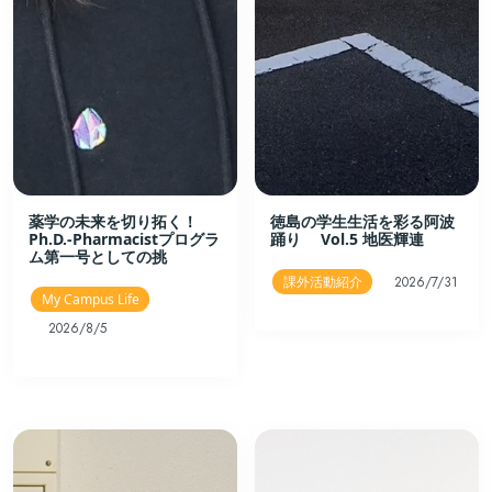
薬学の未来を切り拓く！
徳島の学生生活を彩る阿波
Ph.D.-Pharmacistプログラ
踊り Vol.5 地医輝連
ム第一号としての挑
課外活動紹介
2026/7/31
My Campus Life
2026/8/5