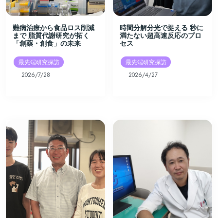
難病治療から食品ロス削減
時間分解分光で捉える 秒に
まで 脂質代謝研究が拓く
満たない超高速反応のプロ
「創薬・創食」の未来
セス
最先端研究探訪
最先端研究探訪
2026/7/28
2026/4/27