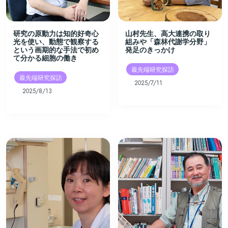
研究の原動力は知的好奇心
山村先生、高大連携の取り
光を使い、動態で観察する
組みや「森林代謝学分野」
という画期的な手法で初め
発足のきっかけ
て分かる細胞の働き
最先端研究探訪
最先端研究探訪
2025/7/11
2025/8/13