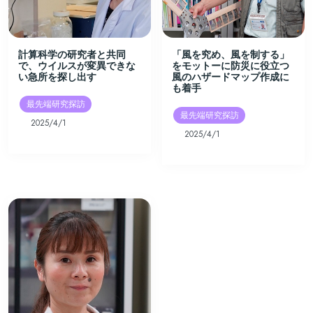
計算科学の研究者と共同
「風を究め、風を制する」
で、ウイルスが変異できな
をモットーに防災に役立つ
い急所を探し出す
風のハザードマップ作成に
も着手
最先端研究探訪
最先端研究探訪
2025/4/1
2025/4/1