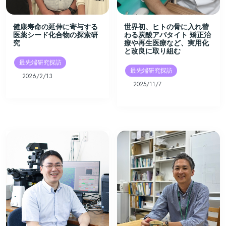
健康寿命の延伸に寄与する
世界初、ヒトの骨に入れ替
医薬シード化合物の探索研
わる炭酸アパタイト 矯正治
究
療や再生医療など、実用化
と改良に取り組む
最先端研究探訪
最先端研究探訪
2026/2/13
2025/11/7