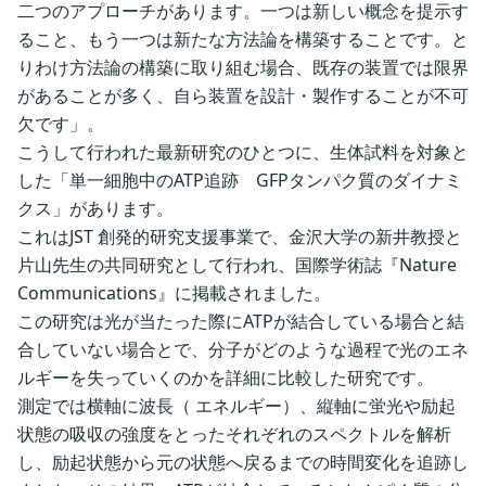
二つのアプローチがあります。一つは新しい概念を提示す
ること、もう一つは新たな方法論を構築することです。と
りわけ方法論の構築に取り組む場合、既存の装置では限界
があることが多く、自ら装置を設計・製作することが不可
欠です」。
こうして行われた最新研究のひとつに、生体試料を対象と
した「単一細胞中のATP追跡 GFPタンパク質のダイナミ
クス」があります。
これはJST 創発的研究支援事業で、金沢大学の新井教授と
片山先生の共同研究として行われ、国際学術誌『Nature
Communications』に掲載されました。
この研究は光が当たった際にATPが結合している場合と結
合していない場合とで、分子がどのような過程で光のエネ
ルギーを失っていくのかを詳細に比較した研究です。
測定では横軸に波長（ エネルギー）、縦軸に蛍光や励起
状態の吸収の強度をとったそれぞれのスペクトルを解析
し、励起状態から元の状態へ戻るまでの時間変化を追跡し