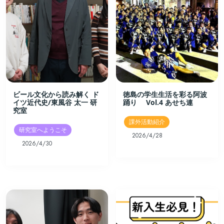
ビール文化から読み解く ド
徳島の学生生活を彩る阿波
イツ近代史/東風谷 太一 研
踊り Vol.4 あせち連
究室
課外活動紹介
研究室へようこそ
2026/4/28
2026/4/30