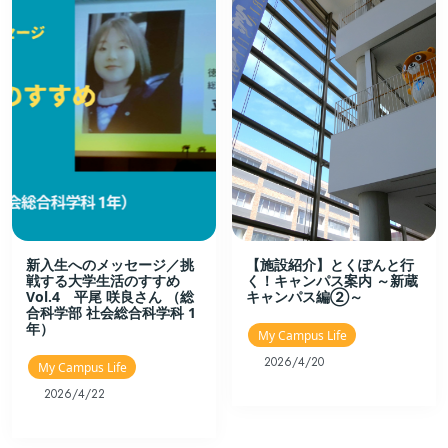
新入生へのメッセージ／挑
【施設紹介】とくぽんと行
戦する大学生活のすすめ
く！キャンパス案内 ～新蔵
Vol.4 平尾 咲良さん （総
キャンパス編②～
合科学部 社会総合科学科 1
年）
My Campus Life
2026/4/20
My Campus Life
2026/4/22