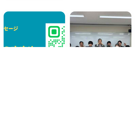
新入生へのメッセージ／挑
実践型アントレプレナーシ
戦する大学生活のすすめ
ップ教育プログラム「とく
Vol.3 楠本 冴伊さん（歯
しま未来プロジェクトaX―
学部 歯学科 1年）、池田 大
ローカルからグローバルへ
智さん（理工学部 理工学科
の方程式 ―」を開講！
2年）
地域連携
2026/4/16