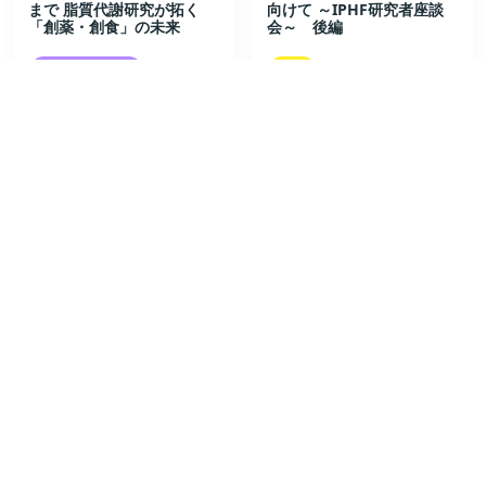
まで 脂質代謝研究が拓く
向けて ～IPHF研究者座談
「創薬・創食」の未来
会～ 後編
最先端研究探訪
特集
2026/7/15
2026/7/28