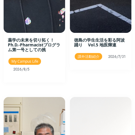
薬学の未来を切り拓く！
徳島の学生生活を彩る阿波
Ph.D.-Pharmacistプログラ
踊り Vol.5 地医輝連
ム第一号としての挑
課外活動紹介
2026/7/31
My Campus Life
2026/8/5