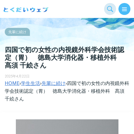
先輩に続け
四国で初の女性の内視鏡外科学会技術認
定（胃） 徳島大学消化器・移植外科
髙須 千絵さん
2025年4月22日
HOME
›
学生生活
›
先輩に続け
›
四国で初の女性の内視鏡外科
学会技術認定（胃） 徳島大学消化器・移植外科 髙須
千絵さん