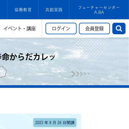
フューチャーセンター
成
協働教育
共創実践
A.BA
イベント・講座
ログイン
会員登録
寿命からだカレッ