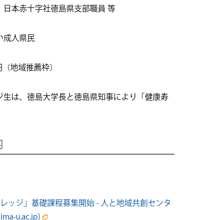
本赤十字社徳島県支部職員 等
い成人県民
00 円（地域推薦枠）
ジ生は、徳島大学長と徳島県知事により「健康寿
内
。
レッジ」基礎課程募集開始 - 人と地域共創センタ
u.ac.jp)