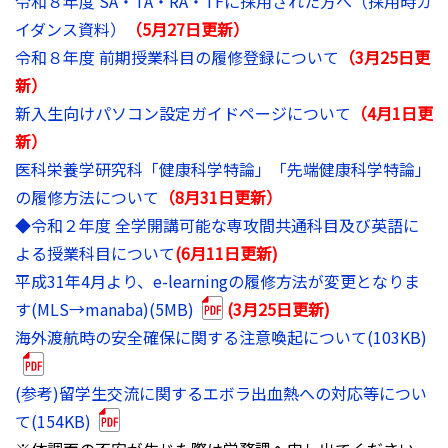
令和８年度 SA・TA・RA・TFに採用された方へ（採用時ガ
イダンス資料）
（5月27日更新）
令和８年度 前期授業科目の履修登録について
（3月25日更
新）
新入生向けパソコン設定ガイドページについて
（4月1日更
新）
医科栄養学研究科「健康科学特論」「先端健康科学特論」
の履修方法について
（8月31日更新）
◆令和２年度 全学開講可能な専攻間共通科目及び英語に
よる授業科目について
(6月11日更新)
平成31年4月より、e-learningの履修方法が変更となりま
す(MLS→manaba)(5MB)
(3月25日更新)
海外渡航時の安全確保に関する注意喚起について(103KB)
(参考)留学生交流に関するエボラ出血熱への対応等につい
て(154KB)