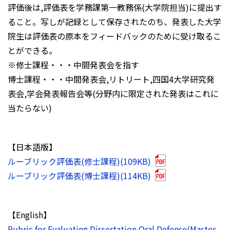
評価後は,評価表を学務課第一教務係(大学院担当)に提出す
ること。写しが記録として保存されたのち、発表した大学
院生は評価表の原本をフィードバックのために受け取るこ
とができる。
※修士課程・・・中間発表会を指す
博士課程・・・中間発表会,リトリート,四国
4
大学研究発
表会,学会発表報告会等(分野内に限定された発表はこれに
当たらない)
【日本語版】
ルーブリック評価表(修士課程)(109KB)
ルーブリック評価表(博士課程)(114KB)
【English】
Rubric for Evaluating Dissertation Oral Defense(Master