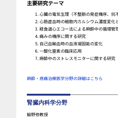
主要研究テーマ
心臓の電気生理（不整脈の発症機序、抗
心筋虚血時の細胞内カルシウム濃度変化
経食道心エコー法による麻酔中の循環管
痛みの機序に関する研究
自己血輸血時の血液凝固能の変化
一酸化窒素の臨床応用
麻酔中のストレスモニターに関する研究
麻酔・疼痛治療医学分野の詳細はこちら
腎臓内科学分野
𦚰野修教授