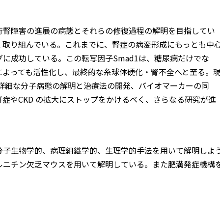
行腎障害の進展の病態とそれらの修復過程の解明を目指してい
く取り組んでいる。これまでに、腎症の病変形成にもっとも中
に成功している。この転写因子Smad1は、糖尿病だけでな
によっても活性化し、最終的な糸球体硬化・腎不全へと至る。
の詳細な分子病態の解明と治療法の開発、バイオマーカーの同
症やCKD の拡大にストップをかけるべく、さらなる研究が進
分子生物学的、病理組織学的、生理学的手法を用いて解明しよ
ルニチン欠乏マウスを用いて解明している。また肥満発症機構