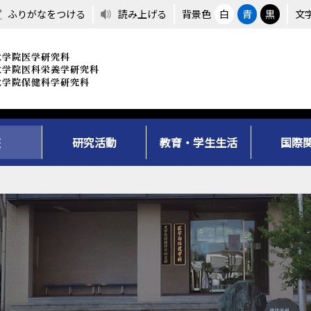
ふりがなをつける
読み上げる
背景色
白
青
黒
文
座
研究活動
教育・学生生活
国際