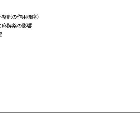
不整脈の作用機序）
と麻酔薬の影響
理