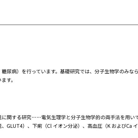
、糖尿病）を行っています。基礎研究では、分子生物学のみな
います。
送に関する研究……電気生理学と分子生物学的の両手法を用い
LUT4）、下痢（Cl イオン分泌）、高血圧（K およびCa イ