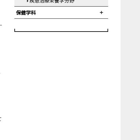
疾患治療栄養学分野
保健学科
ら
て