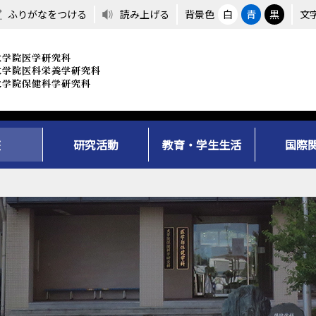
ふりがなをつける
読み上げる
背景色
白
青
黒
文
座
研究活動
教育・学生生活
国際